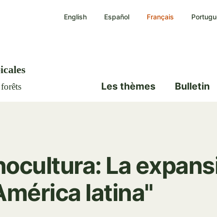
Aller
English
Español
Français
Portugu
au
contenu
principal
icales
Les thèmes
Bulletin
 forêts
cultura: La expansi
mérica latina"