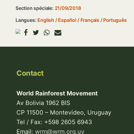
Section spéciale:
21/09/2018
Langues:
English
Español
Français
Português
Contact
World Rainforest Movement
Av Bolivia 1962 BIS
CP 11500 – Montevideo, Uruguay
Tel / Fax: +598 2605 6943
Email:
wrm@wrm.org.uy