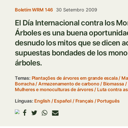
Boletím WRM 146
30 Setembro 2009
El Día Internacional contra los M
Árboles es una buena oportunidad
desnudo los mitos que se dicen ac
supuestas bondades de los monoc
árboles.
Temas:
Plantações de árvores em grande escala
/
Ma
Borracha
/
Armazenamento de carbono
/
Biomassa
/
Mulheres e monoculturas de árvores
/
Luta contra a
Línguas:
English
Español
Français
Português