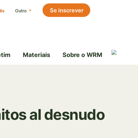
Se inscrever
ês
Outro
etim
Materiais
Sobre o WRM
itos al desnudo