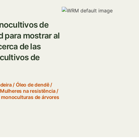
Imagem
onocultivos de
 para mostrar al
erca de las
ultivos de
deira
/
Óleo de dendê
/
Mulheres na resistência
/
s monoculturas de árvores