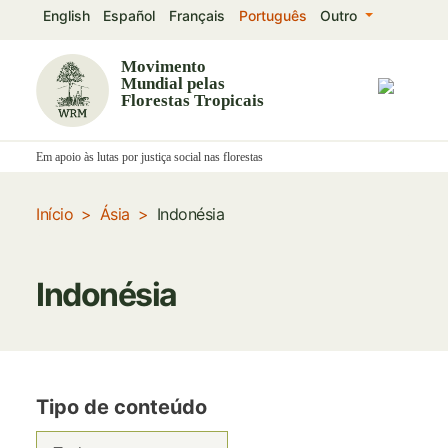
Passar
English
Español
Français
Português
Outro
para
o
Movimento
Mundial pelas
conteúdo
Florestas Tropicais
principal
Em apoio às lutas por justiça social nas florestas
Início
Ásia
Indonésia
Indonésia
Tipo de conteúdo