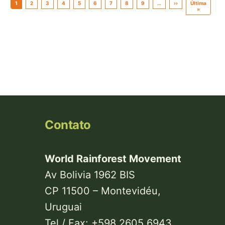
Paginação
1
2
3
4
5
6
7
8
9
…
››
Próxima
Última
página
»
Última
página
Contato
World Rainforest Movement
Av Bolivia 1962 BIS
CP 11500 – Montevidéu,
Uruguai
Tel / Fax: +598 2605 6943