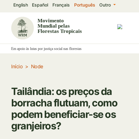
Passar
English
Español
Français
Português
Outro
para
o
Movimento
Mundial pelas
conteúdo
Florestas Tropicais
principal
Em apoio às lutas por justiça social nas florestas
Início
Node
Tailândia: os preços da
borracha flutuam, como
podem beneficiar-se os
granjeiros?