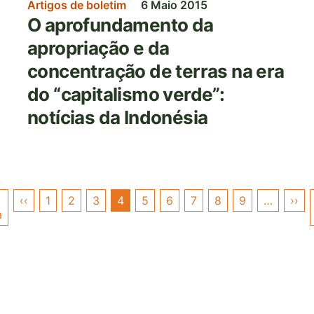
Artigos de boletim
6 Maio 2015
O aprofundamento da
apropriação e da
concentração de terras na era
do “capitalismo verde”:
notícias da Indonésia
Paginação
‹‹
Página
1
2
3
4
5
6
7
8
9
…
››
Pr
a
Primeira
anterior
pá
página