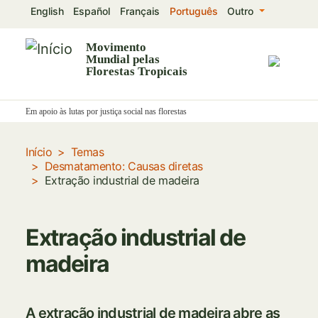
Passar
English
Español
Français
Português
Outro
para
o
Movimento
Mundial pelas
conteúdo
Florestas Tropicais
principal
Em apoio às lutas por justiça social nas florestas
Início
Temas
Desmatamento: Causas diretas
Extração industrial de madeira
Extração industrial de
madeira
A extração industrial de madeira abre as