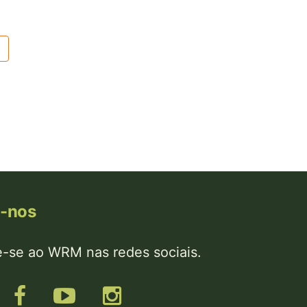
Última
página
a-nos
e-se ao WRM nas redes sociais.