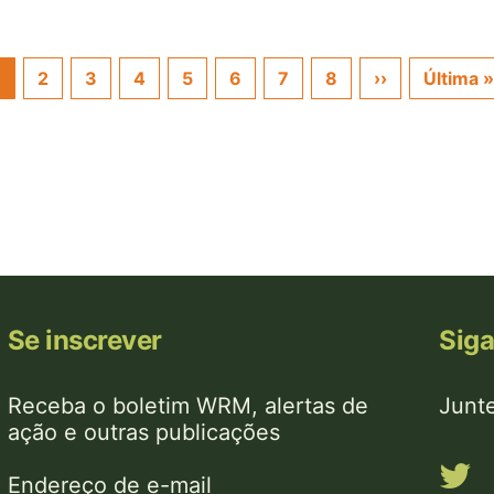
1
2
3
4
5
6
7
8
››
Próxima
Última »
página
Se inscrever
Sig
Receba o boletim WRM, alertas de
Junt
ação e outras publicações
Endereço de e-mail