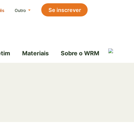
Se inscrever
ês
Outro
etim
Materiais
Sobre o WRM