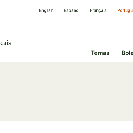
Passar
English
Español
Français
Portugu
para
o
conteúdo
principal
cais
Temas
Bol