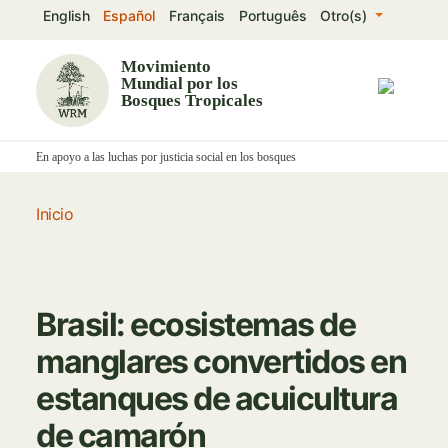
Pasar
English
Español
Français
Português
Otro(s)
al
contenido
Movimiento
Mundial por los
principal
Bosques Tropicales
En apoyo a las luchas por justicia social en los bosques
Inicio
Brasil: ecosistemas de
manglares convertidos en
estanques de acuicultura
de camarón