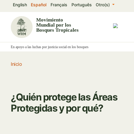
Pasar
English
Español
Français
Português
Otro(s)
al
contenido
Movimiento
Mundial por los
principal
Bosques Tropicales
En apoyo a las luchas por justicia social en los bosques
Inicio
¿Quién protege las Áreas
Protegidas y por qué?