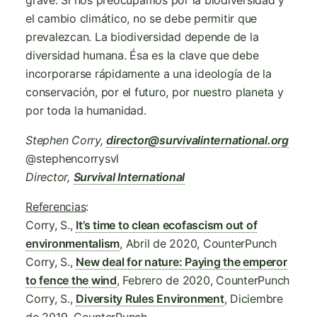
grave. Si nos preocupamos por la biodiversidad y
el cambio climático, no se debe permitir que
prevalezcan. La biodiversidad depende de la
diversidad humana. Ésa es la clave que debe
incorporarse rápidamente a una ideología de la
conservación, por el futuro, por nuestro planeta y
por toda la humanidad.
Stephen Corry,
director@survivalinternational.org
@stephencorrysvl
Director,
Survival International
Referencias
:
Corry, S.,
It’s time to clean ecofascism out of
environmentalism
, Abril de 2020, CounterPunch
Corry, S.,
New deal for nature: Paying the emperor
to fence the wind
, Febrero de 2020, CounterPunch
Corry, S.,
Diversity Rules Environment
, Diciembre