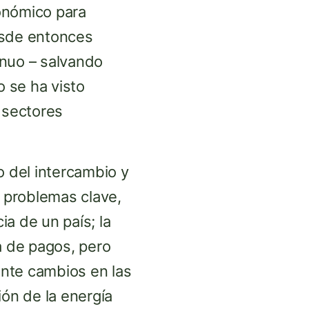
onómico para
esde entonces
inuo – salvando
 se ha visto
 sectores
o del intercambio y
s problemas clave,
a de un país; la
a de pagos, pero
ante cambios en las
ión de la energía