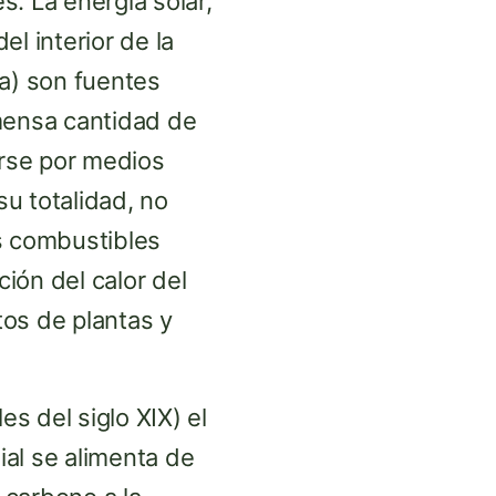
. La energía solar,
el interior de la
ua) son fuentes
nmensa cantidad de
rse por medios
u totalidad, no
s combustibles
ción del calor del
stos de plantas y
es del siglo XIX) el
al se alimenta de