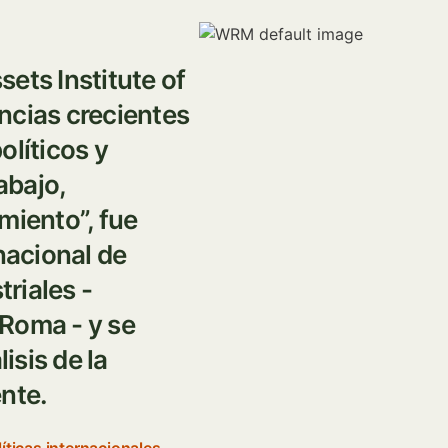
Imagen
ets Institute of
ncias crecientes
olíticos y
abajo,
miento”, fue
acional de
triales -
Roma - y se
isis de la
nte.