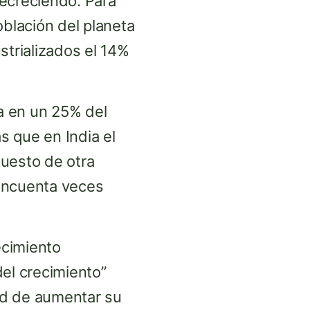
decreciendo. Para
oblación del planeta
strializados el 14%
a en un 25% del
s que en India el
Puesto de otra
incuenta veces
ecimiento
del crecimiento”
ad de aumentar su