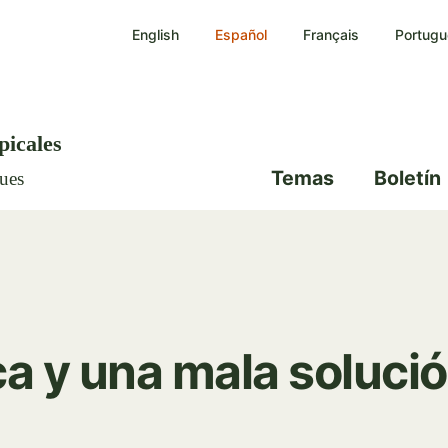
Pasar
English
Español
Français
Portugu
al
contenido
principal
picales
Temas
Boletín
ques
ca y una mala soluci