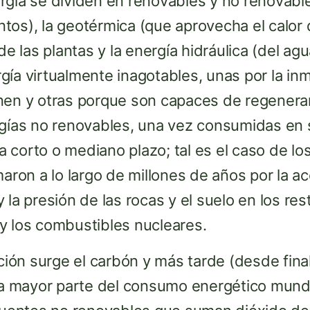
gía se dividen en renovables y no renovables
entos), la geotérmica (que aprovecha el calor d
de las plantas y la energía hidráulica (del ag
gía virtualmente inagotables, unas por la i
nen y otras porque son capaces de regenera
rgías no renovables, una vez consumidas en s
 corto o mediano plazo; tal es el caso de lo
maron a lo largo de millones de años por la ac
a y la presión de las rocas y el suelo en los re
y los combustibles nucleares.
ación surge el carbón y más tarde (desde final
 La mayor parte del consumo energético mundi