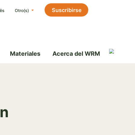
Suscribirse
ês
Otro(s)
Materiales
Acerca del WRM
ón