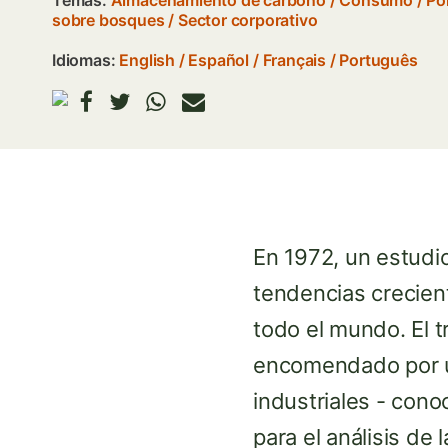
Temas:
Almacenamiento de carbono
/
Consumo
/
Po
sobre bosques
/
Sector corporativo
Idiomas:
English
Español
Français
Português
En 1972, un estudi
tendencias crecient
todo el mundo. El t
encomendado por un
industriales - cono
para el análisis de