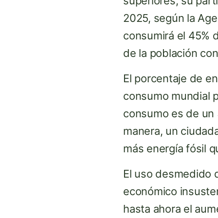
superiores, su par
2025, según la Agen
consumirá el 45% de
de la población co
El porcentaje de e
consumo mundial pa
consumo es de un 3
manera, un ciudad
más energía fósil q
El uso desmedido d
económico insustent
hasta ahora el aum