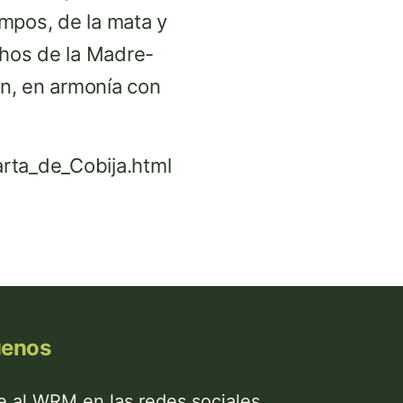
mpos, de la mata y
chos de la Madre-
en, en armonía con
arta_de_Cobija.html
uenos
 al WRM en las redes sociales.