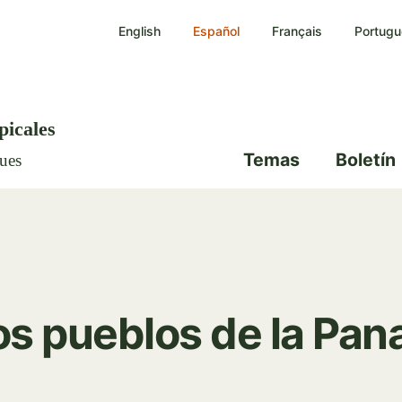
Pasar
English
Español
Français
Portugu
al
contenido
principal
picales
Temas
Boletín
ques
 los pueblos de la Pa