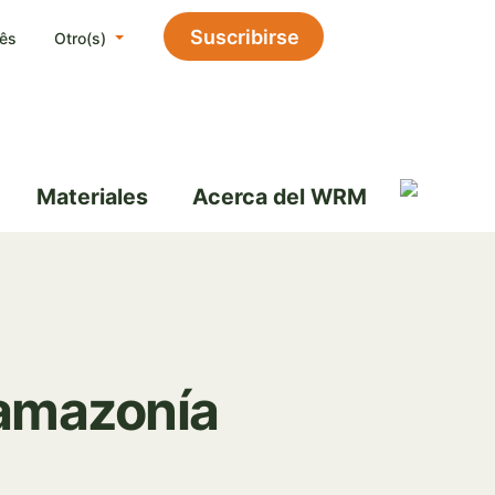
Suscribirse
ês
Otro(s)
Materiales
Acerca del WRM
namazonía