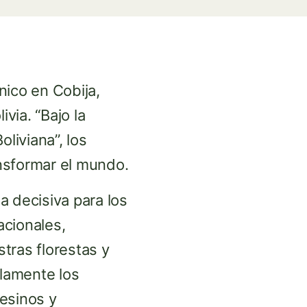
nico en Cobija,
ivia. “Bajo la
liviana”, los
nsformar el mundo.
la decisiva para los
acionales,
tras florestas y
lamente los
esinos y